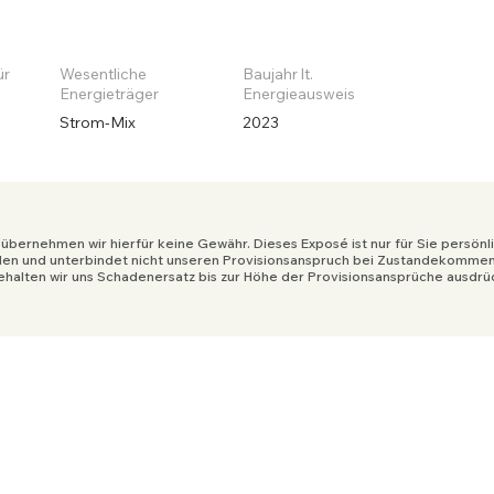
ür
Wesentliche
Baujahr lt.
Energieträger
Energieausweis
Strom-Mix
2023
 übernehmen wir hierfür keine Gewähr. Dieses Exposé ist nur für Sie persönl
n und unterbindet nicht unseren Provisionsanspruch bei Zustandekommen 
halten wir uns Schadenersatz bis zur Höhe der Provisionsansprüche ausdrück
Impressum
Datenschutz
© 2023 Michaela Risse Immobilienberatung