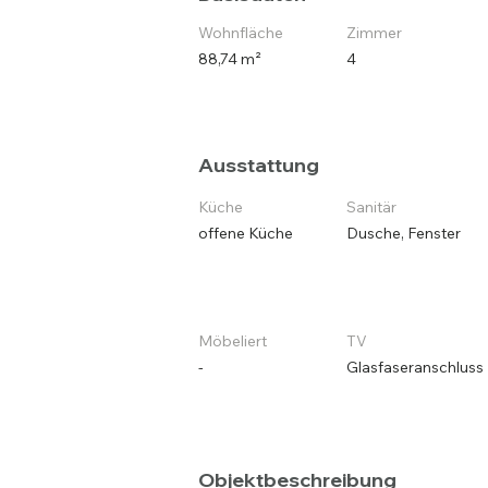
Wohnfläche
Zimmer
88,74 m²
4
Ausstattung
Küche
Sanitär
offene Küche
Dusche, Fenster
Möbeliert
TV
-
Glasfaseranschluss
Objektbeschreibung