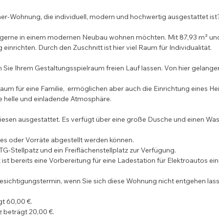
er-Wohnung, die individuell, modern und hochwertig ausgestattet ist?
e gerne in einem modernen Neubau wohnen möchten. Mit 87,93 m² un
 einrichten. Durch den Zuschnitt ist hier viel Raum für Individualität.
ie Ihrem Gestaltungsspielraum freien Lauf lassen. Von hier gelangen 
aum für eine Familie,  ermöglichen aber auch die Einrichtung eines 
ne helle und einladende Atmosphäre.
iesen ausgestattet. Es verfügt über eine große Dusche und einen W
ges oder Vorräte abgestellt werden können.
 TG-Stellpatz und ein Freiflächenstellplatz zur Verfügung.
ist bereits eine Vorbereitung für eine Ladestation für Elektroautos ei
Besichtigungstermin, wenn Sie sich diese Wohnung nicht entgehen lass
gt 60,00 €.
z beträgt 20,00 €.