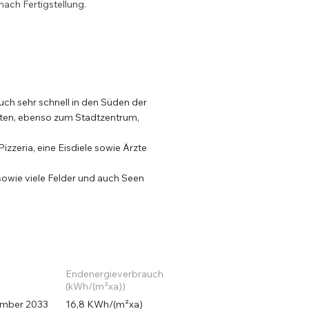
ach Fertigstellung.
auch sehr schnell in den Süden der
nuten, ebenso zum Stadtzentrum,
izzeria, eine Eisdiele sowie Ärzte
sowie viele Felder und auch Seen
Endenergieverbrauch
(kWh/(m²xa))
ember 2033
16,8 KWh/(m²xa)