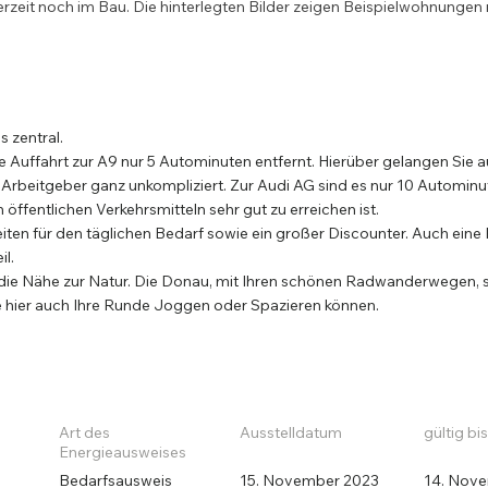
zeit noch im Bau. Die hinterlegten Bilder zeigen Beispielwohnungen n
 zentral.
te Auffahrt zur A9 nur 5 Autominuten entfernt. Hierüber gelangen Sie 
n Arbeitgeber ganz unkompliziert. Zur Audi AG sind es nur 10 Automi
ffentlichen Verkehrsmitteln sehr gut zu erreichen ist.
ten für den täglichen Bedarf sowie ein großer Discounter. Auch eine P
il.
 die Nähe zur Natur. Die Donau, mit Ihren schönen Radwanderwegen, 
e hier auch Ihre Runde Joggen oder Spazieren können.
Art des
Ausstelldatum
gültig bis
Energieausweises
Bedarfsausweis
15. November 2023
14. Nov